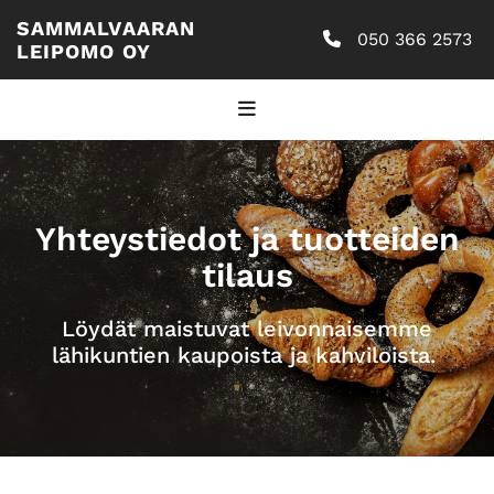
SAMMALVAARAN
050 366 2573

LEIPOMO OY
Yhteystiedot ja tuotteiden
tilaus
Löydät maistuvat leivonnaisemme
lähikuntien kaupoista ja kahviloista.