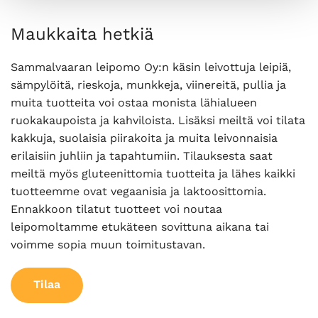
Maukkaita hetkiä
Sammalvaaran leipomo Oy:n käsin leivottuja leipiä,
sämpylöitä, rieskoja, munkkeja, viinereitä, pullia ja
muita tuotteita voi ostaa monista lähialueen
ruokakaupoista ja kahviloista. Lisäksi meiltä voi tilata
kakkuja, suolaisia piirakoita ja muita leivonnaisia
erilaisiin juhliin ja tapahtumiin. Tilauksesta saat
meiltä myös gluteenittomia tuotteita ja lähes kaikki
tuotteemme ovat vegaanisia ja laktoosittomia.
Ennakkoon tilatut tuotteet voi noutaa
leipomoltamme etukäteen sovittuna aikana tai
voimme sopia muun toimitustavan.
Tilaa